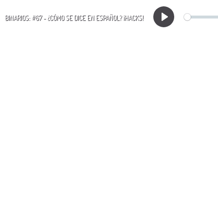
BINARIOS: #67 - ¿CÓMO SE DICE EN ESPAÑOL? ¡HACKS!
Play