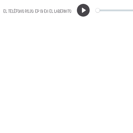
EL TELÉFONO ROJO: EP 19 EN EL LABERINTO
Play