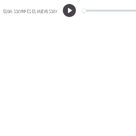
ELON: S3XYRP ES EL NUEVO S3XY
Play