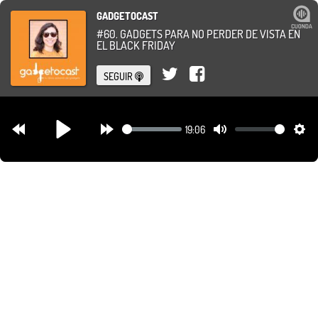
GADGETOCAST
#60. GADGETS PARA NO PERDER DE VISTA EN
EL BLACK FRIDAY
SEGUIR
19:06
Rewind
Forward
Mute
Set
Play
30s
30s