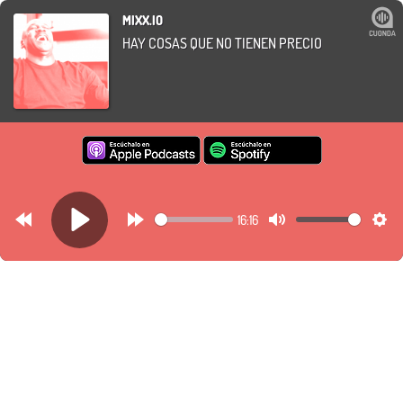
MIXX.IO
HAY COSAS QUE NO TIENEN PRECIO
16:16
Rewind
Forward
Mute
Set
Play
30s
30s