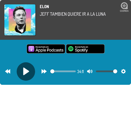
ELON
JEFF TAMBIÉN QUIERE IR A LA LUNA
34:11
Rewind
Forward
Mute
Set
Play
30s
30s