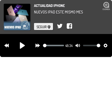
ACTUALIDAD IPHONE
NUEVOS IPAD ESTE MISMO MES
SEGUIR
48:34
Rewind
Forward
Mute
Set
Play
30s
30s