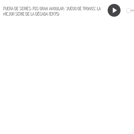
FUERA DE SERIES: FDS GRAN ANGULAR : 'JUEGO DE TRONOS', LA
MEJOR SERIE DE LA DÉCADA (EP.75)
Play