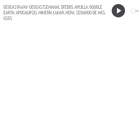
GEOCASTAWAY: GEOCASTSEMANAL 5FEB05. ARCILLA, GOOGLE
EARTH, APOCALIPSIS, MINERÍA LUNAR, HERA, SEGUNDO DE MÁS,
Play
USGS