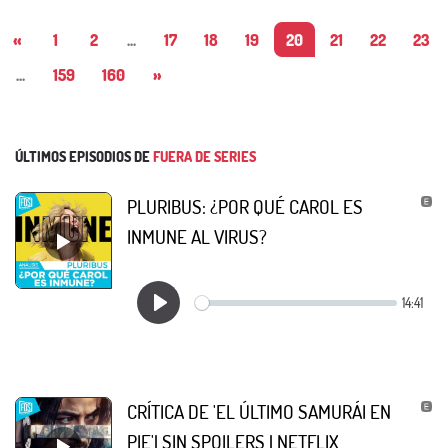
«
1
2
...
17
18
19
20
21
22
23
...
159
160
»
ÚLTIMOS EPISODIOS DE
FUERA DE SERIES
PLURIBUS: ¿POR QUÉ CAROL ES
INMUNE AL VIRUS?
CRÍTICA DE 'EL ÚLTIMO SAMURÁI EN
PIE'| SIN SPOILERS | NETFLIX