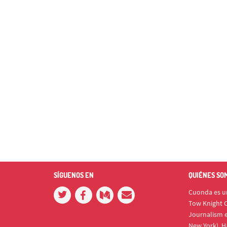
SÍGUENOS EN
QUIÉNES SO
Cuonda es un
Tow Knight C
Journalism e
New York). H