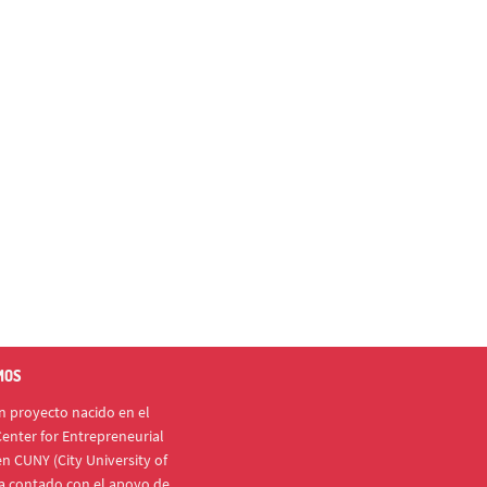
MOS
 proyecto nacido en el
enter for Entrepreneurial
n CUNY (City University of
a contado con el apoyo de