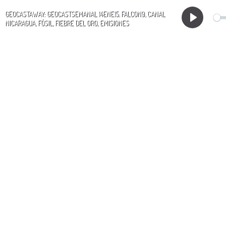
GEOCASTAWAY: GEOCASTSEMANAL 14ENE15. FALCON9, CANAL
NICARAGUA, FÓSIL, FIEBRE DEL ORO, EMISIONES
Play