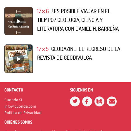
17⨯6
¿ES POSIBLE VIAJAR EN EL
TIEMPO? GEOLOGÍA, CIENCIA Y
LITERATURA CON DANIEL H. BARREÑA
17⨯5
GEODAZINE: EL REGRESO DE LA
REVISTA DE GEODIVULGA
CONTACTO
SÍGUENOS EN
Cuonda SL
info@cuonda.com
Política de Privacidad
QUIÉNES SOMOS