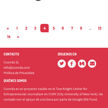
«
1
2
3
4
5
6
7
8
...
13
14
»
CONTACTO
SÍGUENOS EN
Cuonda SL
info@cuonda.com
Política de Privacidad
QUIÉNES SOMOS
Cuonda es un proyecto nacido en el Tow Knight Center for
Entrepreneurial Journalism en CUNY (City University of New York). Ha
contado con el apoyo de una beca por parte de Google DNI Fund.