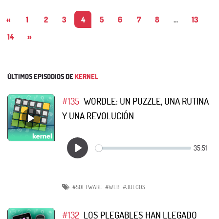
«
1
2
3
4
5
6
7
8
...
13
14
»
ÚLTIMOS EPISODIOS DE
KERNEL
#135
WORDLE: UN PUZZLE, UNA RUTINA
Y UNA REVOLUCIÓN
#SOFTWARE
#WEB
#JUEGOS
#132
LOS PLEGABLES HAN LLEGADO