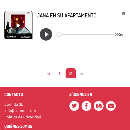
JANA EN SU APARTAMENTO
«
1
2
»
CONTACTO
SÍGUENOS EN
Cuonda SL
info@cuonda.com
Política de Privacidad
QUIÉNES SOMOS