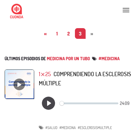
Nav
«
1
2
3
»
ÚLTIMOS EPISODIOS DE
MEDICINA POR UN TUBO
#MEDICINA
1⨯25
COMPRENDIENDO LA ESCLEROSIS
MÚLTIPLE
#SALUD
#MEDICINA
#ESCLEROSISMULTIPLE