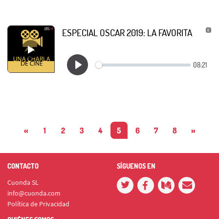
ESPECIAL OSCAR 2019: LA FAVORITA
«
1
2
3
4
5
6
7
8
»
CONTACTO
SÍGUENOS EN
Cuonda SL
info@cuonda.com
Política de Privacidad