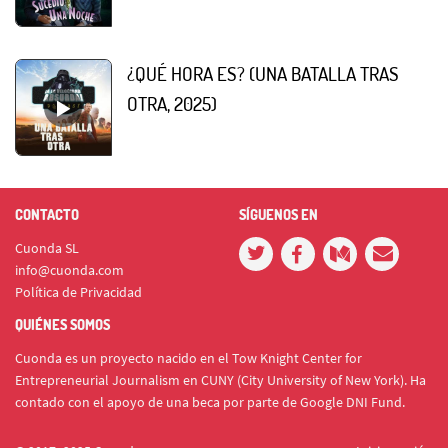
¿QUÉ HORA ES? (UNA BATALLA TRAS
OTRA, 2025)
CONTACTO
SÍGUENOS EN
Cuonda SL
info@cuonda.com
Política de Privacidad
QUIÉNES SOMOS
Cuonda es un proyecto nacido en el Tow Knight Center for
Entrepreneurial Journalism en CUNY (City University of New York). Ha
contado con el apoyo de una beca por parte de Google DNI Fund.