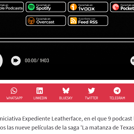
00:00
/
1H03
WHATSAPP
LINKEDIN
BLUESKY
TWITTER
TELEGRAM
iciativa Expediente Leatherface, en el que 9 podcast 
 las nueve películas de la saga 'La matanza de Texas'