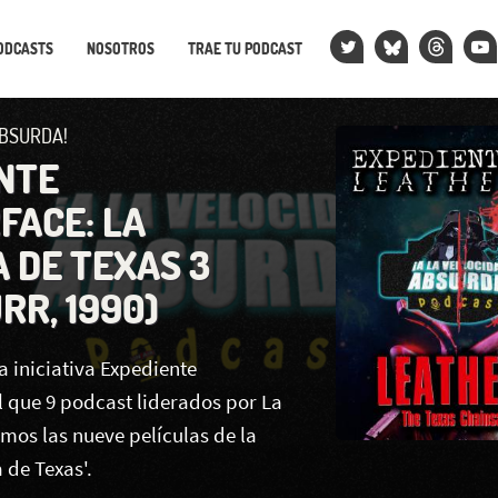
ODCASTS
NOSOTROS
TRAE TU PODCAST
ABSURDA!
NTE
FACE: LA
 DE TEXAS 3
RR, 1990)
 iniciativa Expediente
l que 9 podcast liderados por La
mos las nueve películas de la
 de Texas'.