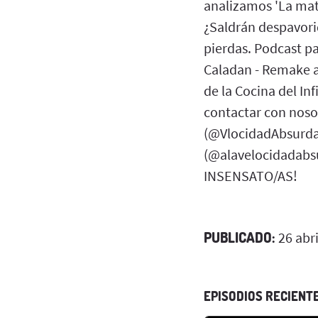
analizamos 'La mata
¿Saldrán despavorid
pierdas. Podcast pa
Caladan - Remake a 
de la Cocina del In
contactar con noso
(@VlocidadAbsurda)
(@alavelocidadabsu
INSENSATO/AS!
PUBLICADO:
26 abri
EPISODIOS RECIENT