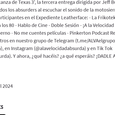
nza de Texas 3', la tercera entrega dirigida por Jeff B
os los absurders al escuchar el sonido de la motosier
rticipantes en el Expediente Leatherface: - La Frikote
los 80 - Hablo de Cine - Doble Sesión - ¡A la Velocidad 
fierno - No me cuentes películas - Pinkerton Podcast 
tros en nuestro grupo de Telegram (t.me/ALVAelgrupo)
, en Instagram (@alavelocidadabsurda) y en Tik Tok
rda). Y ahora, ¿qué hacéis? ¿a qué esperáis? ¡DADLE 
l 2024
ES