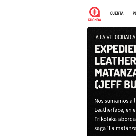
CUENTA
P
¡A LA VELOCIDAD 
EXPEDIE
LEATHER
MATANZA
(JEFF BU
Nos sumamos a la
Leatherface, en e
Frikoteka aborda
saga 'La matanza