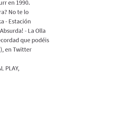
urr en 1990.
ra? No te lo
ka - Estación
Absurda! - La Olla
Recordad que podéis
, en Twitter
AL PLAY,