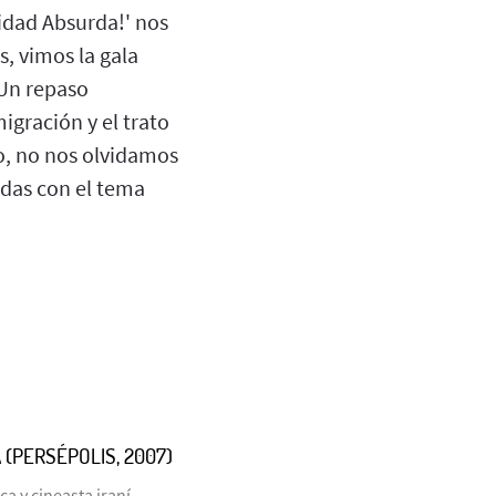
cidad Absurda!' nos
, vimos la gala
 Un repaso
gración y el trato
no, no nos olvidamos
adas con el tema
 (PERSÉPOLIS, 2007)
ca y cineasta iraní