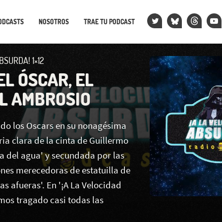
ODCASTS
NOSOTROS
TRAE TU PODCAST
BSURDA! 1×12
 EL ÓSCAR, EL
EL AMBROSIO
ado los Oscars en su nonagésima
ria clara de la cinta de Guillermo
ma del agua' y secundada por las
nes merecedoras de estatuilla de
las afueras'. En '¡A La Velocidad
mos tragado casi todas las