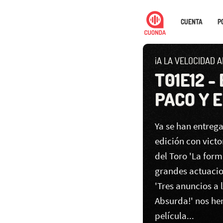
CUENTA
P
¡A LA VELOCIDAD A
T01E12 -
PACO Y 
Ya se han entreg
edición con victo
del Toro 'La for
grandes actuacio
'Tres anuncios a 
Absurda!' nos he
película...