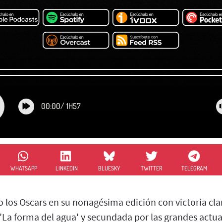
00:00
/
1H57
WHATSAPP
LINKEDIN
BLUESKY
TWITTER
TELEGRAM
 los Oscars en su nonagésima edición con victoria clar
 'La forma del agua' y secundada por las grandes actu