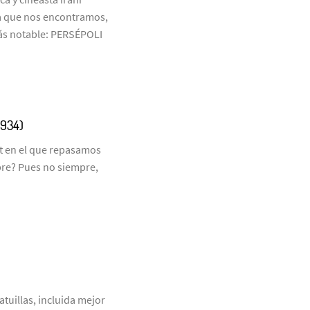
 la que nos encontramos,
ás notable: PERSÉPOLI
1934)
t en el que repasamos
mpre? Pues no siempre,
atuillas, incluida mejor