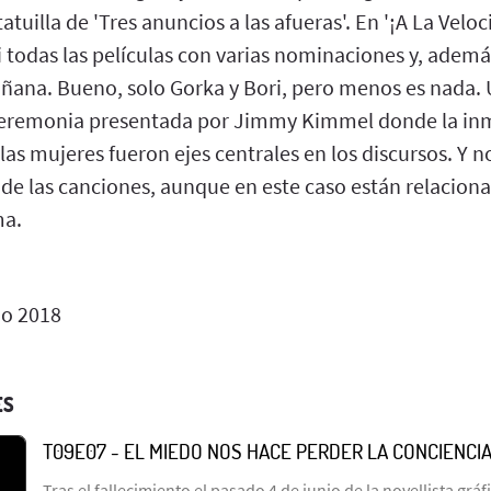
tuilla de 'Tres anuncios a las afueras'. En '¡A La Velo
todas las películas con varias nominaciones y, además
mañana. Bueno, solo Gorka y Bori, pero menos es nada.
ceremonia presentada por Jimmy Kimmel donde la inmi
las mujeres fueron ejes centrales en los discursos. Y 
i de las canciones, aunque en este caso están relacion
ma.
o 2018
ES
T09E07 - EL MIEDO NOS HACE PERDER LA CONCIENCIA
Tras el fallecimiento el pasado 4 de junio de la novellista gráfi