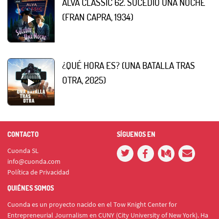
ALVA CLASSIC 62. SUCEDIÓ UNA NOCHE
(FRAN CAPRA, 1934)
¿QUÉ HORA ES? (UNA BATALLA TRAS
OTRA, 2025)
CONTACTO
SÍGUENOS EN
Cuonda SL
info@cuonda.com
Política de Privacidad
QUIÉNES SOMOS
Cuonda es un proyecto nacido en el Tow Knight Center for
Entrepreneurial Journalism en CUNY (City University of New York). Ha