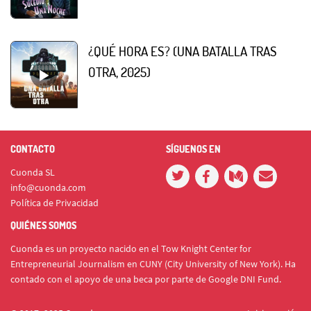
¿QUÉ HORA ES? (UNA BATALLA TRAS
OTRA, 2025)
CONTACTO
SÍGUENOS EN
Cuonda SL
info@cuonda.com
Política de Privacidad
QUIÉNES SOMOS
Cuonda es un proyecto nacido en el Tow Knight Center for
Entrepreneurial Journalism en CUNY (City University of New York). Ha
contado con el apoyo de una beca por parte de Google DNI Fund.