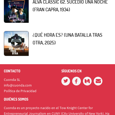
ALVA CLASSIC 62. SUCEDIÓ UNA NOCHE
(FRAN CAPRA, 1934)
¿QUÉ HORA ES? (UNA BATALLA TRAS
OTRA, 2025)
CONTACTO
SÍGUENOS EN
Cuonda SL
info@cuonda.com
Política de Privacidad
QUIÉNES SOMOS
Cuonda es un proyecto nacido en el Tow Knight Center for
Entrepreneurial Journalism en CUNY (City University of New York). Ha