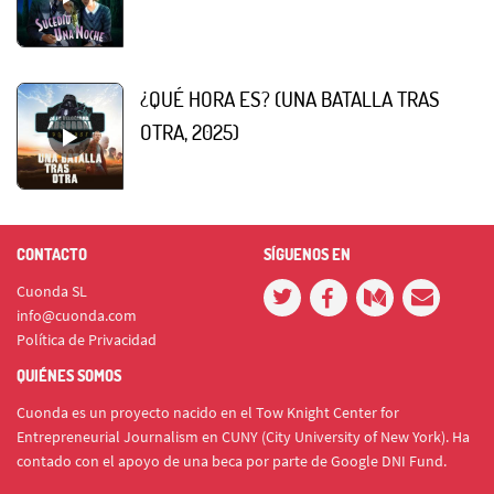
¿QUÉ HORA ES? (UNA BATALLA TRAS
OTRA, 2025)
CONTACTO
SÍGUENOS EN
Cuonda SL
info@cuonda.com
Política de Privacidad
QUIÉNES SOMOS
Cuonda es un proyecto nacido en el Tow Knight Center for
Entrepreneurial Journalism en CUNY (City University of New York). Ha
contado con el apoyo de una beca por parte de Google DNI Fund.