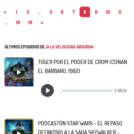
«
1
2
...
5
6
7
8
9
10
11
...
18
19
»
ÚLTIMOS EPISODIOS DE
¡A LA VELOCIDAD ABSURDA!
T05E11 POR EL PODER DE CROM (CONAN
EL BÁRBARO, 1982)
PODCASTÓN STAR WARS - EL REPASO
DEFINITIVO A LA SAGA SKYWALKER -