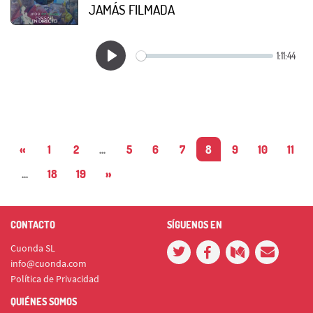
JAMÁS FILMADA
«
1
2
...
5
6
7
8
9
10
11
...
18
19
»
CONTACTO
SÍGUENOS EN
Cuonda SL
info@cuonda.com
Política de Privacidad
QUIÉNES SOMOS