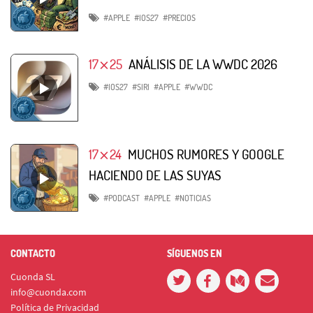
#APPLE
#IOS27
#PRECIOS
17⨯25
ANÁLISIS DE LA WWDC 2026
#IOS27
#SIRI
#APPLE
#WWDC
17⨯24
MUCHOS RUMORES Y GOOGLE
HACIENDO DE LAS SUYAS
#PODCAST
#APPLE
#NOTICIAS
CONTACTO
SÍGUENOS EN
Cuonda SL
info@cuonda.com
Política de Privacidad