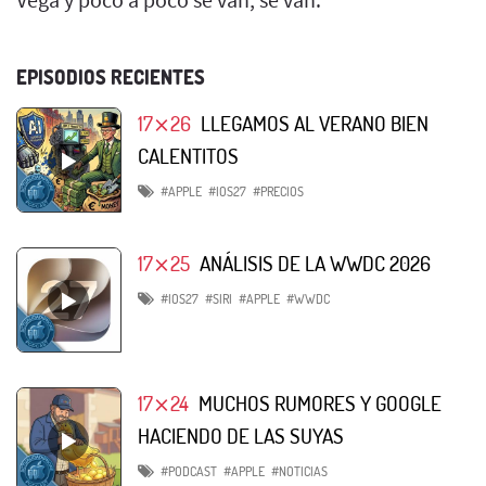
EPISODIOS RECIENTES
17⨯26
LLEGAMOS AL VERANO BIEN
CALENTITOS
#APPLE
#IOS27
#PRECIOS
17⨯25
ANÁLISIS DE LA WWDC 2026
#IOS27
#SIRI
#APPLE
#WWDC
17⨯24
MUCHOS RUMORES Y GOOGLE
HACIENDO DE LAS SUYAS
#PODCAST
#APPLE
#NOTICIAS