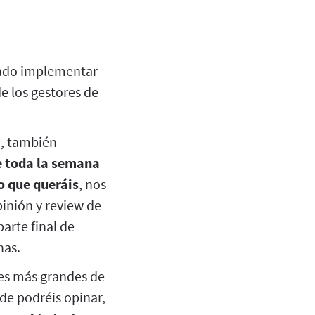
sado implementar
de los gestores de
a, también
 toda la semana
o que queráis
, nos
pinión y review de
arte final de
nas.
es más grandes de
de podréis opinar,