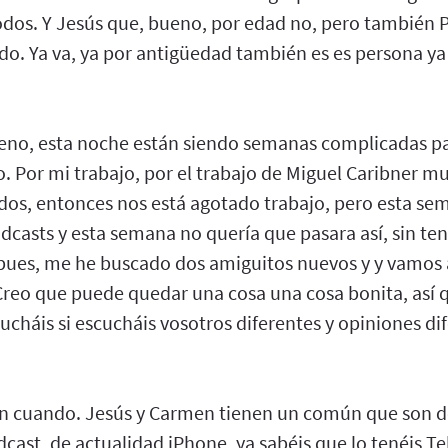
dos. Y Jesús que, bueno, por edad no, pero también P
ido. Ya va, ya por antigüedad también es es persona ya 
no, esta noche están siendo semanas complicadas pa
. Por mi trabajo, por el trabajo de Miguel Caribner m
lados, entonces nos está agotado trabajo, pero esta s
casts y esta semana no quería que pasara así, sin ten
 pues, me he buscado dos amiguitos nuevos y y vamos 
reo que puede quedar una cosa una cosa bonita, así qu
ucháis si escucháis vosotros diferentes y opiniones di
en cuando. Jesús y Carmen tienen un común que son d
ast, de actualidad iPhone, ya sabéis que lo tenéis Te