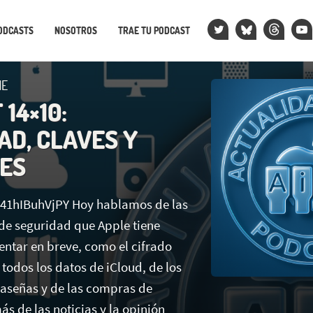
ODCASTS
NOSOTROS
TRAE TU PODCAST
NE
14×10:
AD, CLAVES Y
ES
/41hIBuhVjPY Hoy hablamos de las
e seguridad que Apple tiene
tar en breve, como el cifrado
todos los datos de iCloud, de los
raseñas y de las compras de
s de las noticias y la opinión