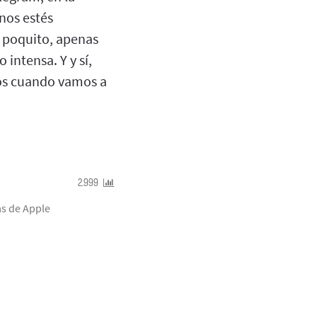
nos estés
 poquito, apenas
intensa. Y y sí,
mos cuando vamos a
2.999
as de Apple