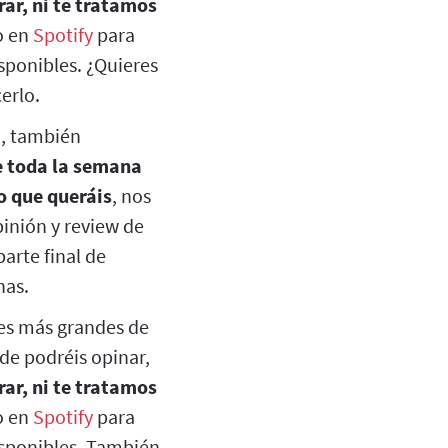
ar, ni te tratamos
 en
Spotify
para
sponibles. ¿Quieres
erlo.
a, también
 toda la semana
o que queráis
, nos
pinión y review de
arte final de
nas.
es más grandes de
de podréis opinar,
ar, ni te tratamos
 en
Spotify
para
isponibles. También