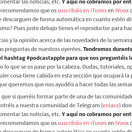
mentar las noticias, etc.
Y aquí no cobramos por entr
s recomendamos que os
suscribáis en iTunes
en
iVoox
o
se descarguen de forma automática en cuanto estén di
smo? Pues justo debajo tienes el reproductor para hac
cias y la opinión acerca de las novedades de la seman
s preguntas de nuestros oyentes.
Tendremos durante
el hashtag #podcastapple para que nos preguntéis l
o lo que se os pase por la cabeza. Dudas, tutoriales, o
uier cosa tiene cabida en esta sección que ocupará la p
que queremos que nos ayudéis a hacer todas las sema
que si queréis formar parte de una de las comunidad
entréis a nuestra comunidad de Telegram (
enlace
) don
mentar las noticias, etc.
Y aquí no cobramos por entr
s recomendamos que os
suscribáis en iTunes
en
iVoox
o
se descarguen de forma automática en cuanto estén d