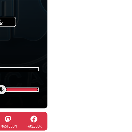
MASTODON
FACEBOOK