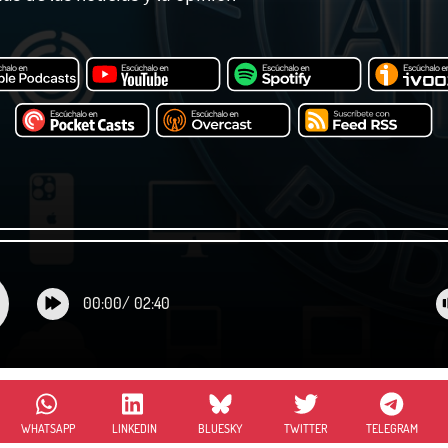
00:00
/
02:40
WHATSAPP
LINKEDIN
BLUESKY
TWITTER
TELEGRAM