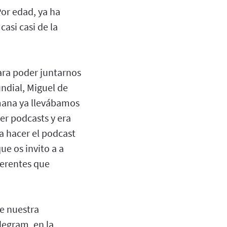
or edad, ya ha
casi casi de la
ra poder juntarnos
undial, Miguel de
emana ya llevábamos
er podcasts y era
a hacer el podcast
e os invito a a
ferentes que
e nuestra
legram, en la