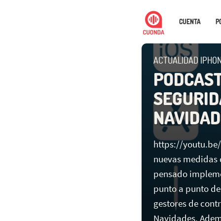
CUENTA
P
ACTUALIDAD IPHO
PODCAST 
SEGURID
NAVIDAD
https://youtu.be
nuevas medidas d
pensado implemen
punto a punto de 
gestores de cont
Navidades. Ademá