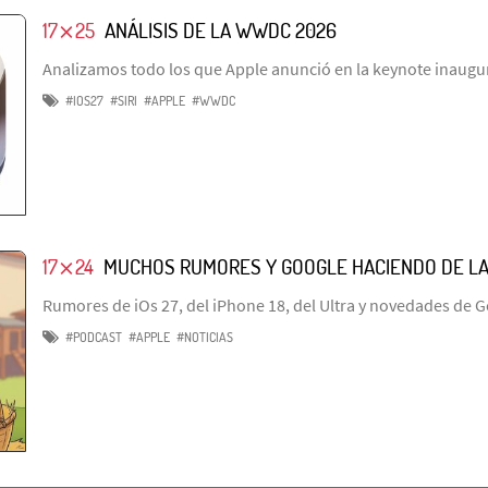
17⨯25
ANÁLISIS DE LA WWDC 2026
Analizamos todo los que Apple anunció en la keynote inaug
#IOS27
#SIRI
#APPLE
#WWDC
17⨯24
MUCHOS RUMORES Y GOOGLE HACIENDO DE LA
Rumores de iOs 27, del iPhone 18, del Ultra y novedades de G
#PODCAST
#APPLE
#NOTICIAS