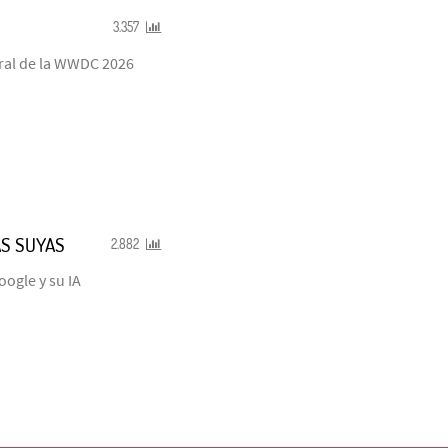
3.357
ural de la WWDC 2026
S SUYAS
2.882
oogle y su IA