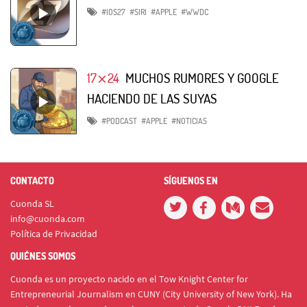
#IOS27
#SIRI
#APPLE
#WWDC
17⨯24
MUCHOS RUMORES Y GOOGLE
HACIENDO DE LAS SUYAS
#PODCAST
#APPLE
#NOTICIAS
CONTACTO
SÍGUENOS EN
Cuonda SL
info@cuonda.com
Política de Privacidad
QUIÉNES SOMOS
Cuonda es un proyecto nacido en el Tow Knight Center for
Entrepreneurial Journalism en CUNY (City University of New York). Ha