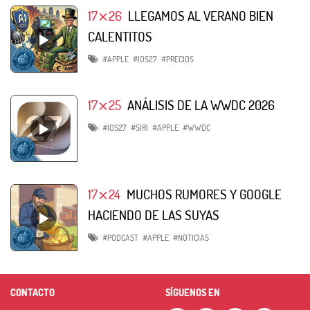
17⨯26
LLEGAMOS AL VERANO BIEN
CALENTITOS
#APPLE
#IOS27
#PRECIOS
17⨯25
ANÁLISIS DE LA WWDC 2026
#IOS27
#SIRI
#APPLE
#WWDC
17⨯24
MUCHOS RUMORES Y GOOGLE
HACIENDO DE LAS SUYAS
#PODCAST
#APPLE
#NOTICIAS
CONTACTO
SÍGUENOS EN