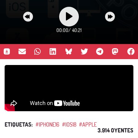
00:00
/
40:21
ETIQUETAS:
#IPHONE16
#IOS18
#APPLE
3.914 OYENTES