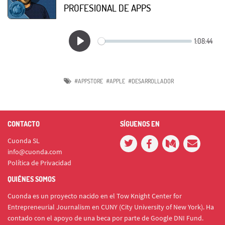
PROFESIONAL DE APPS
#APPSTORE
#APPLE
#DESARROLLADOR
CONTACTO
SÍGUENOS EN
Cuonda SL
info@cuonda.com
Política de Privacidad
QUIÉNES SOMOS
Cuonda es un proyecto nacido en el Tow Knight Center for
Entrepreneurial Journalism en CUNY (City University of New York). Ha
contado con el apoyo de una beca por parte de Google DNI Fund.