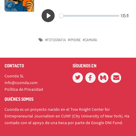
#FOTOGRAFIA
#IPHONE
#CAMARA
CONTACTO
SÍGUENOS EN
Cuonda SL
info@cuonda.com
Política de Privacidad
QUIÉNES SOMOS
Cuonda es un proyecto nacido en el Tow Knight Center for
Entrepreneurial Journalism en CUNY (City University of New York). Ha
contado con el apoyo de una beca por parte de Google DNI Fund.