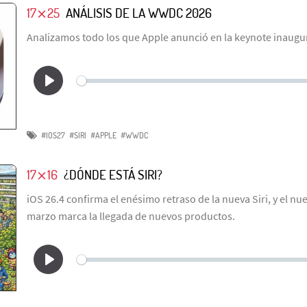
17⨯25
ANÁLISIS DE LA WWDC 2026
Analizamos todo los que Apple anunció en la keynote inaug
#IOS27
#SIRI
#APPLE
#WWDC
17⨯16
¿DÓNDE ESTÁ SIRI?
iOS 26.4 confirma el enésimo retraso de la nueva Siri, y el nu
marzo marca la llegada de nuevos productos.