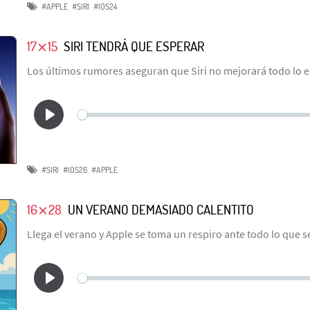
#APPLE
#SIRI
#IOS24
17⨯15
SIRI TENDRÁ QUE ESPERAR
Los últimos rumores aseguran que Siri no mejorará todo lo 
#SIRI
#IOS26
#APPLE
16⨯28
UN VERANO DEMASIADO CALENTITO
Llega el verano y Apple se toma un respiro ante todo lo que 