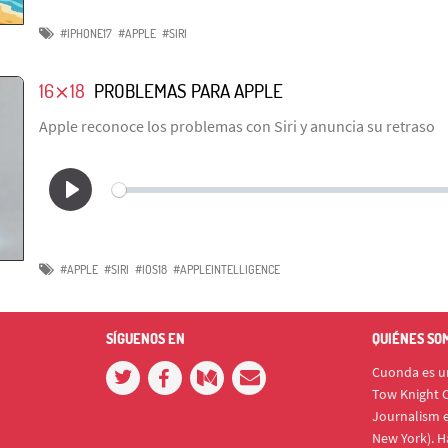
#IPHONE17
#APPLE
#SIRI
16⨯18
PROBLEMAS PARA APPLE
Apple reconoce los problemas con Siri y anuncia su retraso
#APPLE
#SIRI
#IOS18
#APPLEINTELLIGENCE
SÍGUENOS EN
QUIÉNES SO
Cuonda es un
Tow Knight C
Journalism e
New York). H