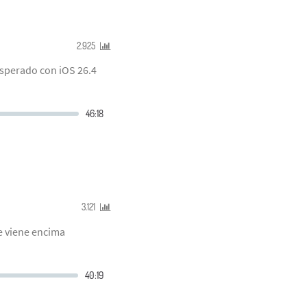
2.925
esperado con iOS 26.4
3.121
se viene encima