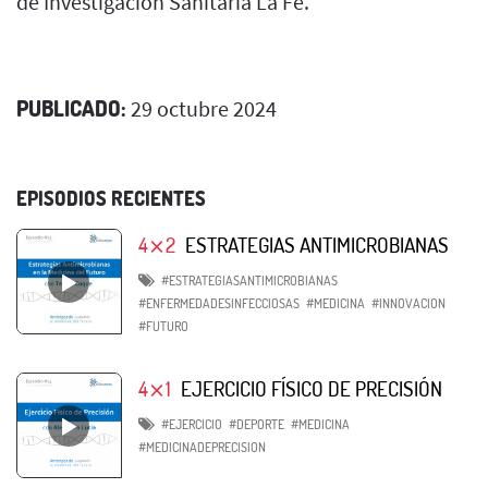
de Investigación Sanitaria La Fe.
PUBLICADO:
29 octubre 2024
EPISODIOS RECIENTES
4⨯2
ESTRATEGIAS ANTIMICROBIANAS
#ESTRATEGIASANTIMICROBIANAS
#ENFERMEDADESINFECCIOSAS
#MEDICINA
#INNOVACION
#FUTURO
4⨯1
EJERCICIO FÍSICO DE PRECISIÓN
#EJERCICIO
#DEPORTE
#MEDICINA
#MEDICINADEPRECISION