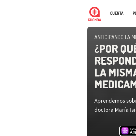
CUENTA
P
ANTICIPANDO LA M
¿POR QU
RESPOND
LA MISM
MEDICA
Aprendemos sobr
doctora María Is