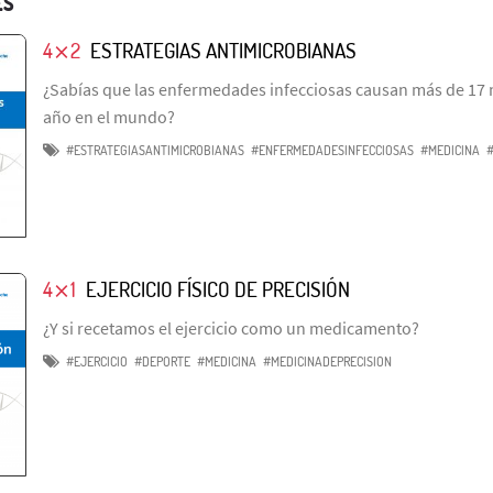
ES
4⨯2
ESTRATEGIAS ANTIMICROBIANAS
¿Sabías que las enfermedades infecciosas causan más de 17 
año en el mundo?
#ESTRATEGIASANTIMICROBIANAS
#ENFERMEDADESINFECCIOSAS
#MEDICINA
4⨯1
EJERCICIO FÍSICO DE PRECISIÓN
¿Y si recetamos el ejercicio como un medicamento?
#EJERCICIO
#DEPORTE
#MEDICINA
#MEDICINADEPRECISION