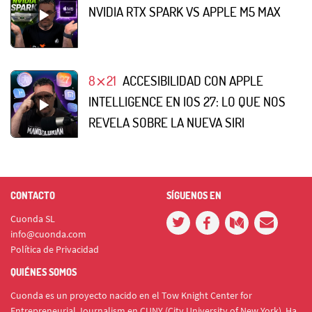
NVIDIA RTX SPARK VS APPLE M5 MAX
8⨯21
ACCESIBILIDAD CON APPLE
INTELLIGENCE EN IOS 27: LO QUE NOS
REVELA SOBRE LA NUEVA SIRI
CONTACTO
SÍGUENOS EN
Cuonda SL
info@cuonda.com
Política de Privacidad
QUIÉNES SOMOS
Cuonda es un proyecto nacido en el Tow Knight Center for
Entrepreneurial Journalism en CUNY (City University of New York). Ha