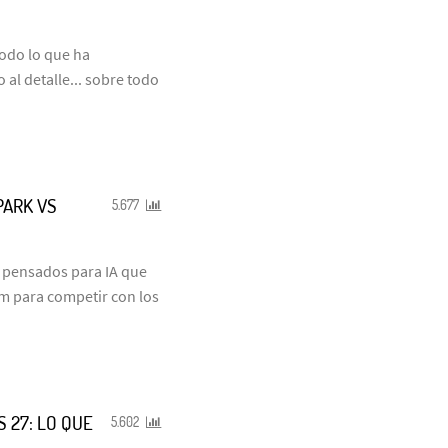
odo lo que ha
al detalle... sobre todo
PARK VS
5.677
s pensados para IA que
um para competir con los
S 27: LO QUE
5.602