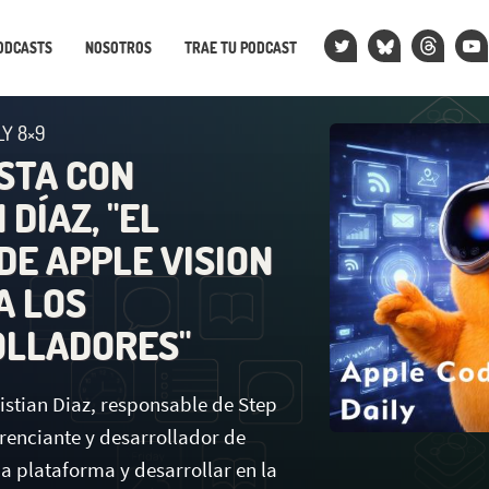
ODCASTS
NOSOTROS
TRAE TU PODCAST
LY 8×9
STA CON
 DÍAZ, "EL
DE APPLE VISION
A LOS
LLADORES"
stian Diaz, responsable de Step
erenciante y desarrollador de
la plataforma y desarrollar en la