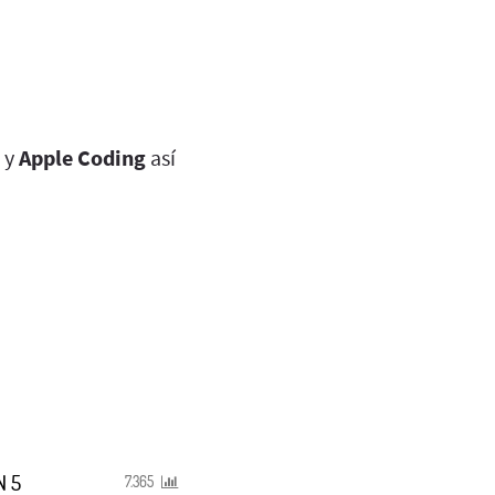
y
Apple Coding
así
N 5
7.365