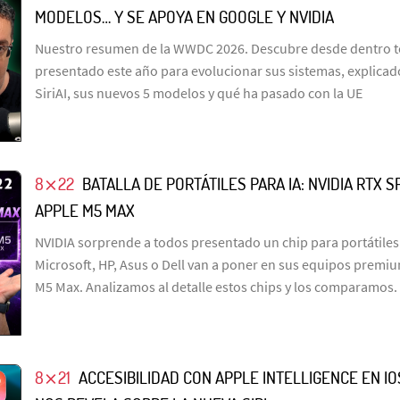
MODELOS… Y SE APOYA EN GOOGLE Y NVIDIA
Nuestro resumen de la WWDC 2026. Descubre desde dentro t
presentado este año para evolucionar sus sistemas, explicado 
SiriAI, sus nuevos 5 modelos y qué ha pasado con la UE
8⨯22
BATALLA DE PORTÁTILES PARA IA: NVIDIA RTX S
APPLE M5 MAX
NVIDIA sorprende a todos presentado un chip para portátile
Microsoft, HP, Asus o Dell van a poner en sus equipos premi
M5 Max. Analizamos al detalle estos chips y los comparamos.
8⨯21
ACCESIBILIDAD CON APPLE INTELLIGENCE EN IO