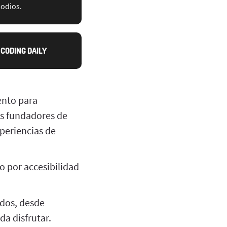
sodios.
CODING DAILY
ento para
os fundadores de
xperiencias de
 por accesibilidad
odos, desde
a disfrutar.