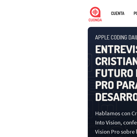
CUENTA
P
APPLE CODING DAI
ENTREVI
CRISTIAN
FUTURO 
PRO PAR
DESARRO
Hablamos con Cri
Into Vision, conf
Vision Pro sobre 