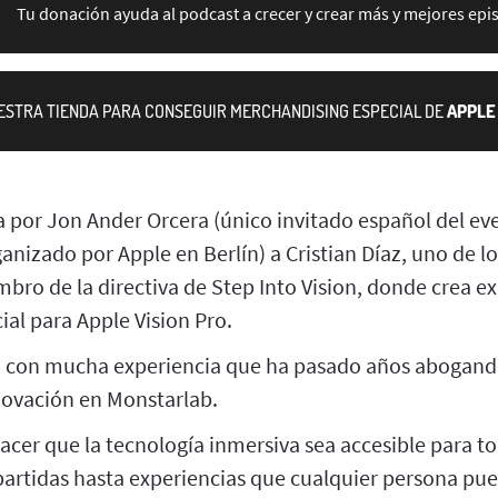
Tu donación ayuda al podcast a crecer y crear más y mejores epi
UESTRA TIENDA PARA CONSEGUIR MERCHANDISING ESPECIAL DE
APPLE 
a por Jon Ander Orcera (único invitado español del ev
anizado por Apple en Berlín) a Cristian Díaz, uno de l
bro de la directiva de Step Into Vision, donde crea e
al para Apple Vision Pro.
S con mucha experiencia que ha pasado años abogando
ovación en Monstarlab.
acer que la tecnología inmersiva sea accesible para t
artidas hasta experiencias que cualquier persona pued