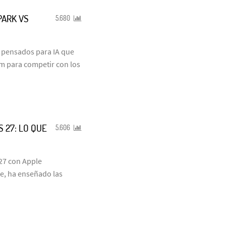
PARK VS
5.680
s pensados para IA que
um para competir con los
S 27: LO QUE
5.606
 27 con Apple
te, ha enseñado las