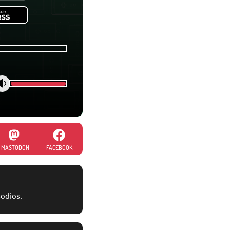
MASTODON
FACEBOOK
sodios.