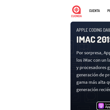
CUENTA
P
APPLE CODING DAIL
IMAC 201
Por sorpresa, Ap
los iMac con un 
y procesadores gr
generación de pro
gama más alta qu
generación recié