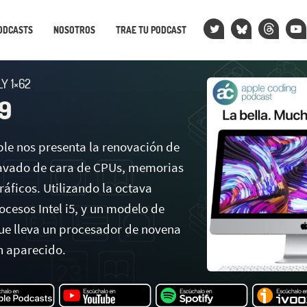
ODCASTS
NOSOTROS
TRAE TU PODCAST
Y 1×62
9
ple nos presenta la renovación de
lavado de cara de CPUs, memorias
áficos. Utilizando la octava
cesos Intel i5, y un modelo de
e lleva un procesador de novena
n aparecido.