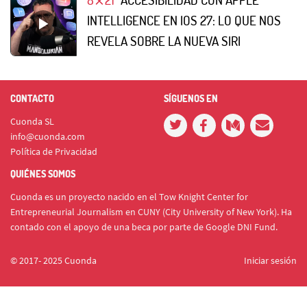
INTELLIGENCE EN IOS 27: LO QUE NOS
REVELA SOBRE LA NUEVA SIRI
CONTACTO
SÍGUENOS EN
Cuonda SL
info@cuonda.com
Política de Privacidad
QUIÉNES SOMOS
Cuonda es un proyecto nacido en el Tow Knight Center for
Entrepreneurial Journalism en CUNY (City University of New York). Ha
contado con el apoyo de una beca por parte de Google DNI Fund.
© 2017- 2025 Cuonda
Iniciar sesión