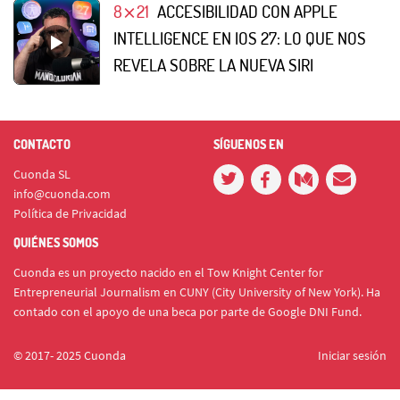
8⨯21
ACCESIBILIDAD CON APPLE
INTELLIGENCE EN IOS 27: LO QUE NOS
REVELA SOBRE LA NUEVA SIRI
CONTACTO
SÍGUENOS EN
Cuonda SL
info@cuonda.com
Política de Privacidad
QUIÉNES SOMOS
Cuonda es un proyecto nacido en el Tow Knight Center for
Entrepreneurial Journalism en CUNY (City University of New York). Ha
contado con el apoyo de una beca por parte de Google DNI Fund.
© 2017- 2025 Cuonda
Iniciar sesión