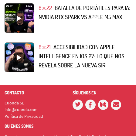
8⨯22
BATALLA DE PORTÁTILES PARA IA:
NVIDIA RTX SPARK VS APPLE M5 MAX
8⨯21
ACCESIBILIDAD CON APPLE
INTELLIGENCE EN IOS 27: LO QUE NOS
REVELA SOBRE LA NUEVA SIRI
CONTACTO
SÍGUENOS EN
Cuonda SL
info@cuonda.com
Política de Privacidad
QUIÉNES SOMOS