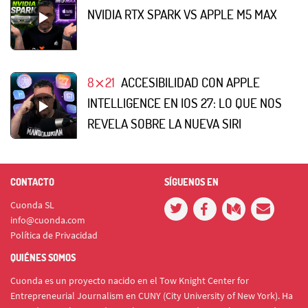
NVIDIA RTX SPARK VS APPLE M5 MAX
8⨯21
ACCESIBILIDAD CON APPLE
INTELLIGENCE EN IOS 27: LO QUE NOS
REVELA SOBRE LA NUEVA SIRI
CONTACTO
SÍGUENOS EN
Cuonda SL
info@cuonda.com
Política de Privacidad
QUIÉNES SOMOS
Cuonda es un proyecto nacido en el Tow Knight Center for
Entrepreneurial Journalism en CUNY (City University of New York). Ha