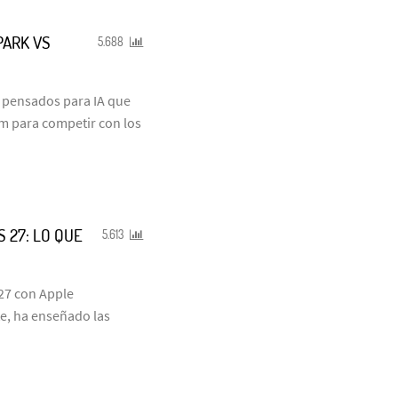
PARK VS
5.688
s pensados para IA que
um para competir con los
S 27: LO QUE
5.613
 27 con Apple
te, ha enseñado las