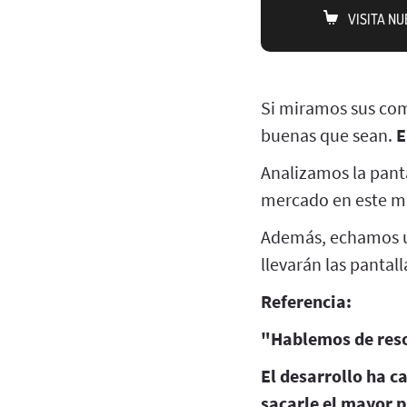
VISITA N
Si miramos sus co
buenas que sean.
E
Analizamos la pant
mercado en este 
Además, echamos un
llevarán las pantall
Referencia:
"Hablemos de reso
El desarrollo ha c
sacarle el mayor p