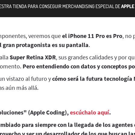
UESTRA TIENDA PARA CONSEGUIR MERCHANDISING ESPECIAL DE
APPLE 
mponentes, veremos que
el iPhone 11 Pro es Pro
, no
l gran protagonista es su pantalla
.
alla
Super Retina XDR
, sus grandes calidades y por qu
momento.
Pero entendiendo con datos y conceptos por
 vistazo al futuro y
cómo será la futura tecnología
as aún más allá.
luciones" (Apple Coding),
escúchalo aquí
.
ambiado para siempre con la llegada de los agentes 
rovecho y ser un desarrollador de los que buscan l