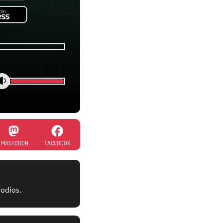
MASTODON
FACEBOOK
sodios.