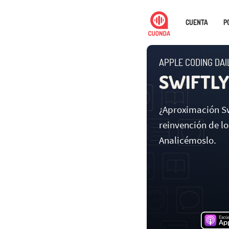
CUENTA
P
APPLE CODING DAIL
SWIFTLY
¿Aproximación Sw
reinvención de lo
Analicémoslo.