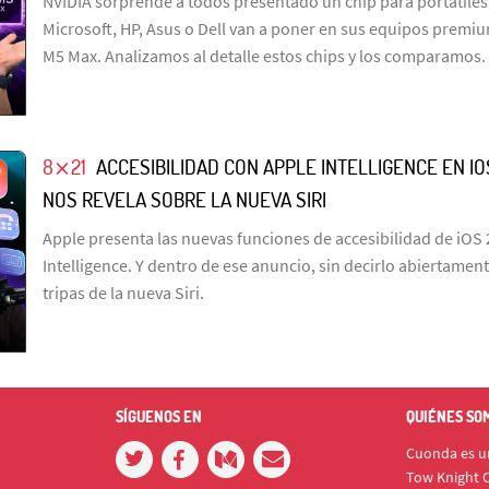
NVIDIA sorprende a todos presentado un chip para portátile
Microsoft, HP, Asus o Dell van a poner en sus equipos premi
M5 Max. Analizamos al detalle estos chips y los comparamos.
8⨯21
ACCESIBILIDAD CON APPLE INTELLIGENCE EN IO
NOS REVELA SOBRE LA NUEVA SIRI
Apple presenta las nuevas funciones de accesibilidad de iOS
Intelligence. Y dentro de ese anuncio, sin decirlo abiertamen
tripas de la nueva Siri.
SÍGUENOS EN
QUIÉNES SO
Cuonda es un
Tow Knight C