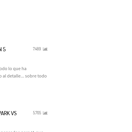
N 5
7.489
odo lo que ha
al detalle... sobre todo
PARK VS
5.705