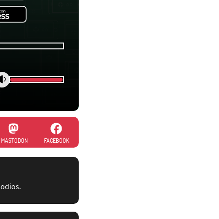
MASTODON
FACEBOOK
sodios.