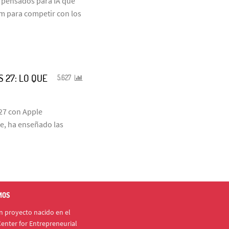
s pensados para IA que
um para competir con los
S 27: LO QUE
5.627
 27 con Apple
te, ha enseñado las
MOS
 proyecto nacido en el
enter for Entrepreneurial