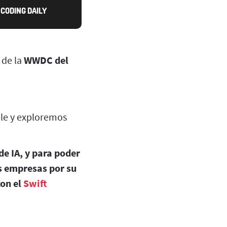
CODING DAILY
 de la
WWDC del
ple y exploremos
de IA, y para poder
as empresas por su
con el
Swift