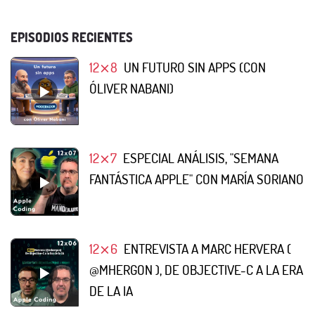
EPISODIOS RECIENTES
12⨯8
UN FUTURO SIN APPS (CON
ÓLIVER NABANI)
12⨯7
ESPECIAL ANÁLISIS, "SEMANA
FANTÁSTICA APPLE" CON MARÍA SORIANO
12⨯6
ENTREVISTA A MARC HERVERA (
@MHERGON ), DE OBJECTIVE-C A LA ERA
DE LA IA