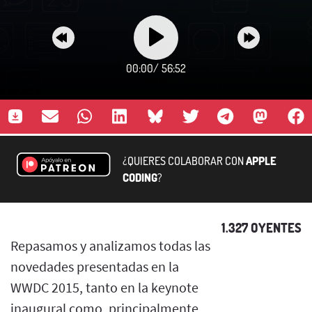
00:00
/
56:52
¿QUIERES COLABORAR CON
APPLE
CODING
?
1.327 OYENTES
Repasamos y analizamos todas las
novedades presentadas en la
WWDC 2015, tanto en la keynote
inaugural como, principalmente,