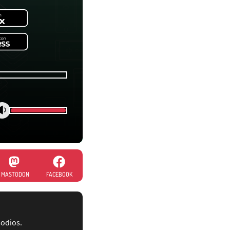
MASTODON
FACEBOOK
sodios.