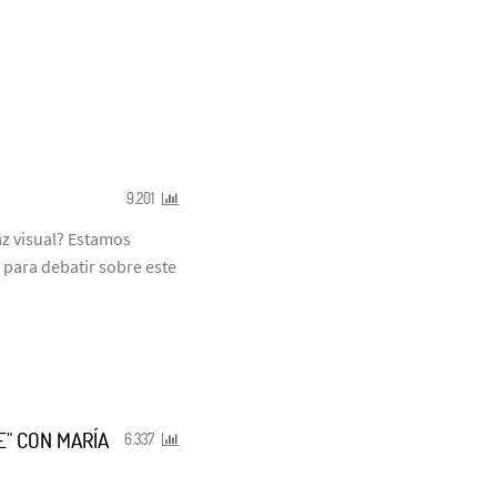
9.201
z visual? Estamos
 para debatir sobre este
E" CON MARÍA
6.337