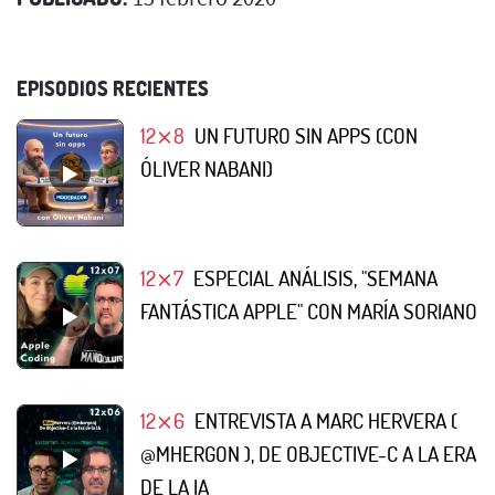
EPISODIOS RECIENTES
12⨯8
UN FUTURO SIN APPS (CON
ÓLIVER NABANI)
12⨯7
ESPECIAL ANÁLISIS, "SEMANA
FANTÁSTICA APPLE" CON MARÍA SORIANO
12⨯6
ENTREVISTA A MARC HERVERA (
@MHERGON ), DE OBJECTIVE-C A LA ERA
DE LA IA