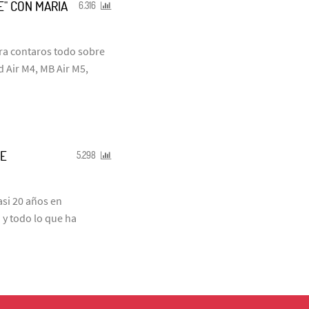
E" CON MARÍA
6.316
ra contaros todo sobre
 Air M4, MB Air M5,
DE
5.298
si 20 años en
 y todo lo que ha