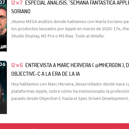
12⨯7
ESPECIAL ANÁLISIS, "SEMANA FANTÁSTICA APPL
SORIANO
¡Nuevo MEGA análisis donde hablamos con María Soriano pa
los productos lanzados por Apple en marzo de 2026! 17e, iPad
Studio Display, M5 Pro o M5 Max. Todo al detalle.
12⨯6
ENTREVISTA A MARC HERVERA ( @MHERGON ), 
OBJECTIVE-C A LA ERA DE LA IA
Hoy hablamos con Marc Hervera, desarrollador desde hace ca
plataformas Apple, sobre cómo ha evolucionado la profesión
pasado desde Objective-C hasta el Spec Driven Development.