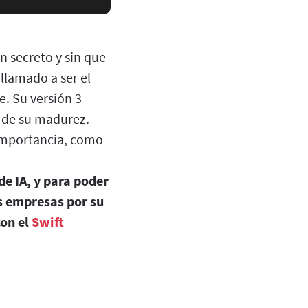
n secreto y sin que
llamado a ser el
e. Su versión 3
o de su madurez.
 importancia, como
de IA, y para poder
as empresas por su
con el
Swift