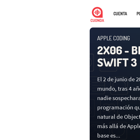
CUENTA
P
APPLE CODING
2X06 - B
SWIFT 3
El 2 de junio de 
mundo, tras 4 año
nadie sospechara 
programación que
natural de Object
más allá de Apple
base es...