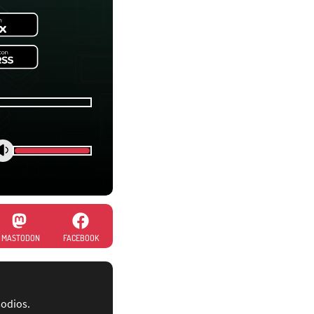
MASTODON
FACEBOOK
sodios.