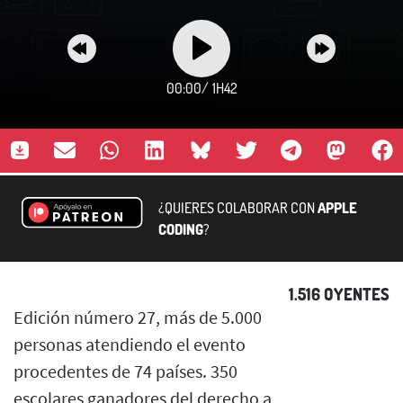
00:00
/
1H42
¿QUIERES COLABORAR CON
APPLE
CODING
?
1.516 OYENTES
Edición número 27, más de 5.000
personas atendiendo el evento
procedentes de 74 países. 350
escolares ganadores del derecho a