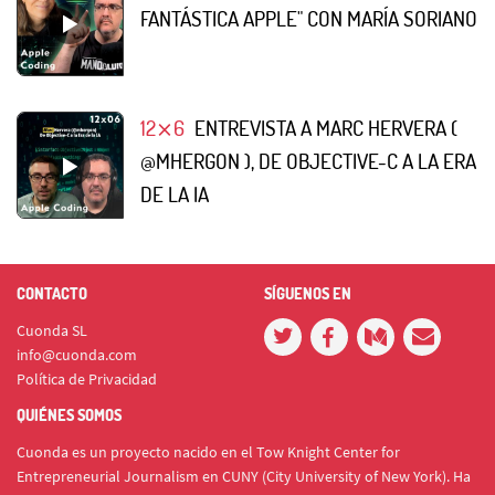
FANTÁSTICA APPLE" CON MARÍA SORIANO
12⨯6
ENTREVISTA A MARC HERVERA (
@MHERGON ), DE OBJECTIVE-C A LA ERA
DE LA IA
CONTACTO
SÍGUENOS EN
Cuonda SL
info@cuonda.com
Política de Privacidad
QUIÉNES SOMOS
Cuonda es un proyecto nacido en el Tow Knight Center for
Entrepreneurial Journalism en CUNY (City University of New York). Ha