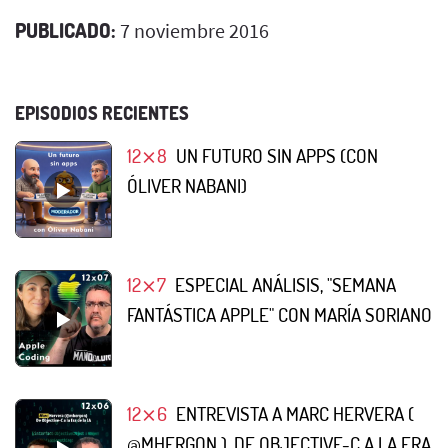
PUBLICADO:
7 noviembre 2016
EPISODIOS RECIENTES
12⨯8
UN FUTURO SIN APPS (CON
ÓLIVER NABANI)
12⨯7
ESPECIAL ANÁLISIS, "SEMANA
FANTÁSTICA APPLE" CON MARÍA SORIANO
12⨯6
ENTREVISTA A MARC HERVERA (
@MHERGON ), DE OBJECTIVE-C A LA ERA